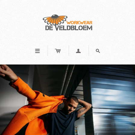



